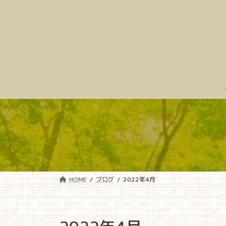
コ
ナ
ン
ビ
テ
ゲ
ン
ー
ツ
シ
へ
ョ
ス
ン
キ
に
ッ
移
プ
動
HOME
ブログ
2022年4月